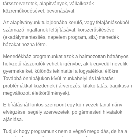
társszervezetek, alapítványok, vállalkozók
közreműködésével, bevonásával.
Az alapítványunk tulajdonába kerülő, vagy felajánlásokból
származó ingatlanok felújításával, korszerűsítésével
(akadálymentesítés, napelem program, stb.) menedék
házakat hozna létre.
Menedékház programunkat azok a halmozottan hátrányos
helyzetű rászorulók vehetik igénybe, akik egyedül nevelik
gyermekeiket, különös tekintettel a fogyatékkal élökre.
Továbbá önhibájukon kívúl munkahelyi és lakhatási
problémákkal küzdenek ( árverezés, kilakoltatás, tragikusan
megváltozott életkörülmények).
Elbírálásnál fontos szempont egy környezeti tanulmány
elvégzése, segély szervezetek, polgármesteri hivatalok
ajánlása.
Tudjuk hogy programunk nem a végső megoldás, de ha a