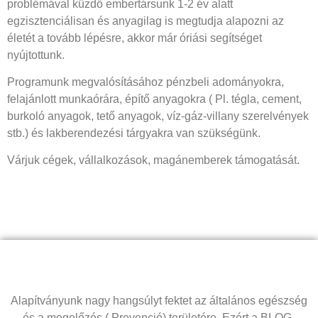
problémával küzdő embertársunk 1-2 év alatt
egzisztenciálisan és anyagilag is megtudja alapozni az
életét a tovább lépésre, akkor már óriási segítséget
nyújtottunk.
Programunk megvalósításához pénzbeli adományokra,
felajánlott munkaórára, építő anyagokra ( Pl. tégla, cement,
burkoló anyagok, tető anyagok, víz-gáz-villany szerelvények
stb.) és lakberendezési tárgyakra van szükségünk.
Várjuk cégek, vállalkozások, magánemberek támogatását.
Alapítványunk nagy hangsúlyt fektet az általános egészség
és a megelőzés ( Prevenció) területére. Ezért a BLOG-