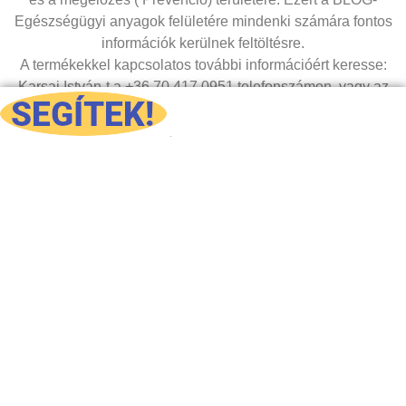
Egészségügyi anyagok felületére mindenki számára fontos
információk kerülnek feltöltésre.
A termékekkel kapcsolatos további információért keresse:
Karsai István-t a +36 70 417 0951 telefonszámon, vagy az
alapítvány e mail címén:
keresztutakalapitvany@gmail.
com
Cégnév: Keresztutak Alapítvány
Cégjegyzék szám: 6.Pk.60.069/2018/5
Adószám: 19099479-1-07
Dokumentumok
Telephely: 8088, Tabajd Petőfi Sándor ut 9.
Fő Támogatóink
Kapcsolattartó: Karsai István
Tel: +36 70 417 0951