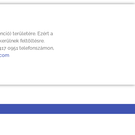
ció) területére. Ezért a
rülnek feltöltésre.
 417 0951 telefonszámon,
com