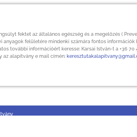
súlyt fektet az általános egészség és a megelőzés ( Preven
anyagok felületére mindenki számára fontos információk ke
os további információért keresse: Karsai István-t a +36 70
y az alapítvány e mail címén:
keresztutakalapitvany@gmail.
ítvány
0.069/2018/5
tőfi Sándor ut 9.