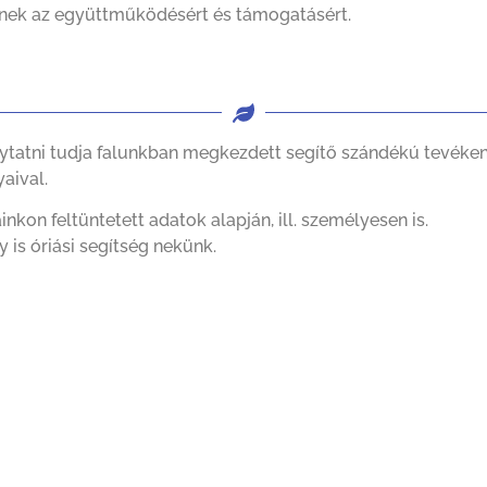
ének az együttműködésért és támogatásért.
lytatni tudja falunkban megkezdett segítő szándékú tevéke
aival.
kon feltüntetett adatok alapján, ill. személyesen is.
is óriási segítség nekünk.