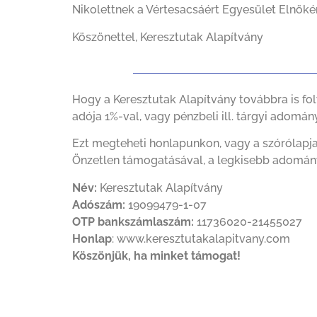
Nikolettnek a Vértesacsáért Egyesület Elnök
Köszönettel, Keresztutak Alapítvány
Hogy a Keresztutak Alapítvány továbbra is fo
adója 1%-val, vagy pénzbeli ill. tárgyi adomány
Ezt megteheti honlapunkon, vagy a szórólapjain
Önzetlen támogatásával, a legkisebb adomány 
Név:
Keresztutak Alapítvány
Adószám:
19099479-1-07
OTP bankszámlaszám:
11736020-21455027
Honlap
: www.keresztutakalapitvany.com
Köszönjük, ha minket támogat!