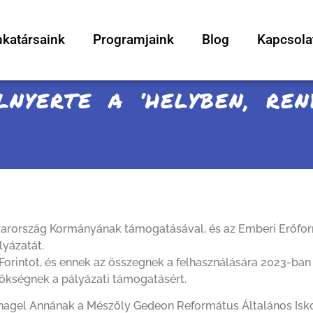
katársaink
Programjaink
Blog
Kapcsola
LNYERTE A ‘HELYBEN, REN
ország Kormányának támogatásával, és az Emberi Erőforrá
lyázatát.
Forintot, és ennek az összegnek a felhasználására 2023-ban 
ökségnek a pályázati támogatásért.
fnagel Annának a Mészöly Gedeon Református Általános Isko