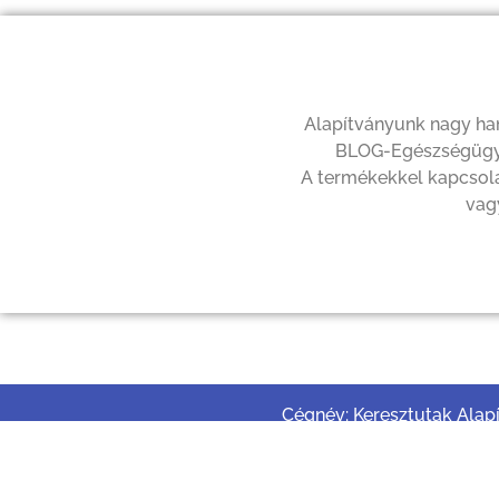
Alapítványunk nagy hang
BLOG-Egészségügyi 
A termékekkel kapcsolat
vag
Cégnév: Keresztutak Alap
Cégjegyzék szám: 6.Pk.6
Adószám: 19099479-1-07
Dokumentumok
Telephely: 8088, Tabajd Pe